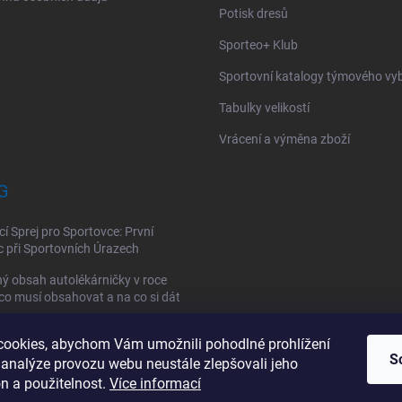
Potisk dresů
Sporteo+ Klub
Sportovní katalogy týmového vy
Tabulky velikostí
Vrácení a výměna zboží
G
cí Sprej pro Sportovce: První
při Sportovních Úrazech
ý obsah autolékárničky v roce
co musí obsahovat a na co si dát
ookies, abychom Vám umožnili pohodlné prohlížení
vní lékárnička: Jak si vybrat a co
S
 analýze provozu webu neustále zlepšovali jeho
la obsahovat?
n a použitelnost.
Více informací