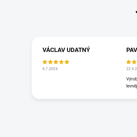
VÁCLAV UDATNÝ
PA
6.7.2026
22.6.
Výrob
levně