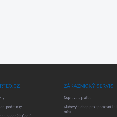
RTEO.CZ
ZÁKAZNICKÝ SERVIS
kty
Doprava a platba
dní podmínky
Klubový e-shop pro sportovní kl
míru
nna osobních údajů