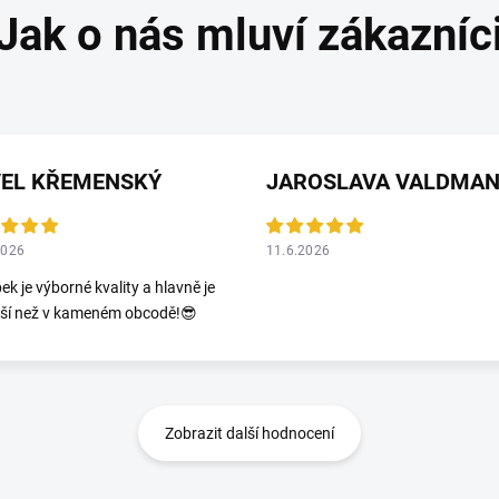
VEL KŘEMENSKÝ
2026
11.6.2026
ek je výborné kvality a hlavně je
jší než v kameném obcodě!😎
Zobrazit další hodnocení