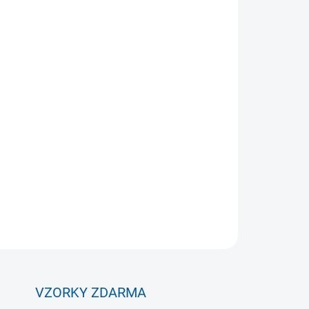
Přidat do košíku
uickplay Kickster Academy. Lehká a snadno
í hru dětí i dospělých. Díky kompaktním
i si budete chtít branku brát všude s sebou.
né konstrukce a cenová dostupnost umožňuje
nších hráčů bez kompromisů.
ZEPTAT SE
VZORKY ZDARMA