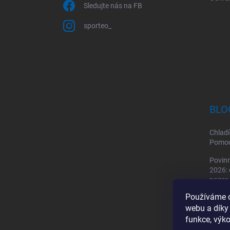
Sledujte nás na FB
sporteo_
BLO
Chladí
Pomoc 
Povinn
2026: 
pozor
Používáme c
Sporto
webu a díky
by mě
funkce, výko