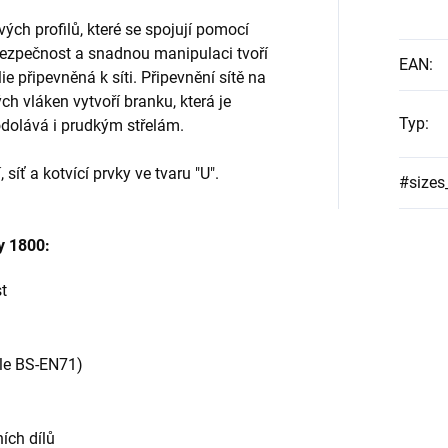
ých profilů, které se spojují pomocí
zpečnost a snadnou manipulaci tvoří
EAN
:
ie připevněná k síti. Připevnění sítě na
ch vláken vytvoří branku, která je
Typ
:
odolává i prudkým střelám.
síť a kotvící prvky ve tvaru "U".
#sizes
y 1800:
t
dle BS-EN71)
ích dílů