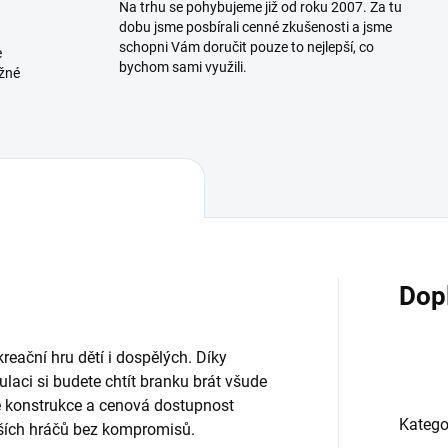
Na trhu se pohybujeme již od roku 2007. Za tu
dobu jsme posbírali cenné zkušenosti a jsme
schopni Vám doručit pouze to nejlepší, co
e
bychom sami využili.
ožné
Dop
eační hru dětí i dospělých. Díky
ci si budete chtít branku brát všude
 konstrukce a cenová dostupnost
Katego
ších hráčů bez kompromisů.