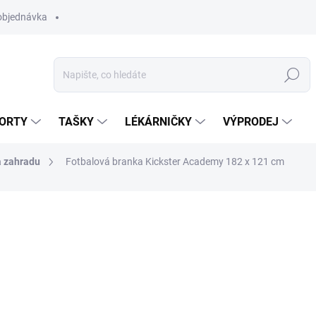
objednávka
Hledat
ORTY
TAŠKY
LÉKÁRNIČKY
VÝPRODEJ
 zahradu
Fotbalová branka Kickster Academy 182 x 121 cm
2 589 Kč
Měrná
K DISPOZICI
(1 KS)
cena:
MŮŽEME DORUČIT DO:
13.8.2