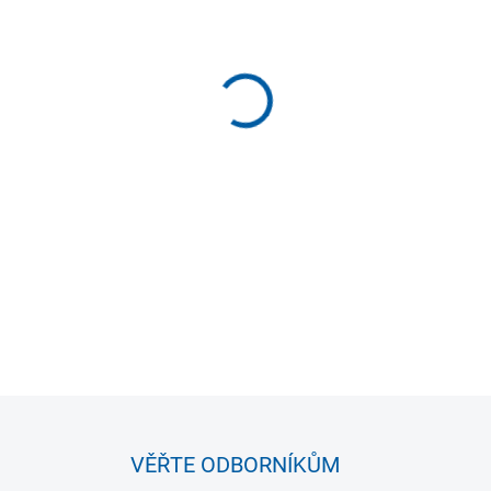
−
+
Skládací fotbalová branka Q
přenosná branka pro rekreačn
rozměrům a snadné manipulac
Patentovaný systém napruže
plnohodnotný trénink nejme
DETAILNÍ INFORMACE
VĚŘTE ODBORNÍKŮM