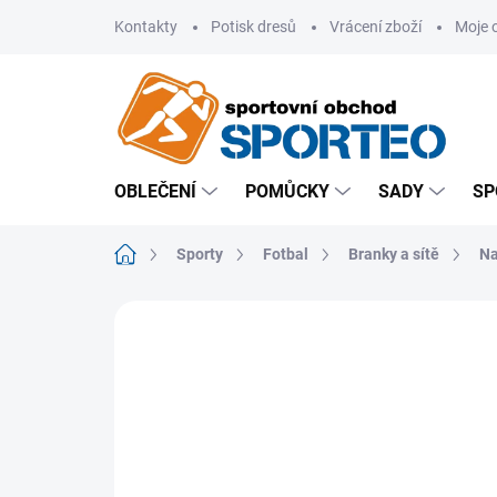
Přejít
Kontakty
Potisk dresů
Vrácení zboží
Moje 
na
obsah
OBLEČENÍ
POMŮCKY
SADY
SP
Domů
Sporty
Fotbal
Branky a sítě
Na
ZNAČKA:
QUICKPLAY