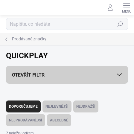
Přejít
na
obsah
Hledat
Prodávané značky
QUICKPLAY
OTEVŘÍT FILTR
Ř
a
DOPORUČUJEME
NEJLEVNĚJŠÍ
NEJDRAŽŠÍ
z
e
NEJPRODÁVANĚJŠÍ
ABECEDNĚ
n
í
7
položek celkem