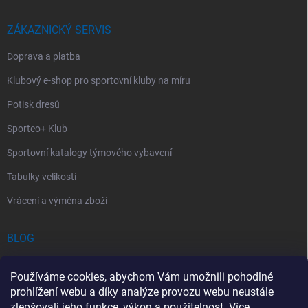
ZÁKAZNICKÝ SERVIS
Doprava a platba
Klubový e-shop pro sportovní kluby na míru
Potisk dresů
Sporteo+ Klub
Sportovní katalogy týmového vybavení
Tabulky velikostí
Vrácení a výměna zboží
BLOG
Chladící Sprej pro Sportovce: První Pomoc při Sportovních Úrazech
Používáme cookies, abychom Vám umožnili pohodlné
Povinný obsah autolékárničky v roce 2026: co musí obsahovat a na
prohlížení webu a díky analýze provozu webu neustále
co si dát pozor
zlepšovali jeho funkce, výkon a použitelnost.
Více