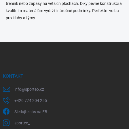
c
trénink nebo zápasy na větších plochách. Díky pevné konstrukci a
í
kvalitním materiálům vydrží i náročné podmínky. Perfektní volba
p
pro kluby a týmy.
r
v
k
y
v
Z
ý
á
p
p
i
a
s
u
t
í
KONTAKT
info
@
sporteo.cz
+420 774 204 255
Sledujte nás na FB
sporteo_