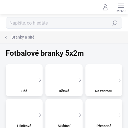
Přejít
na
obsah
Hledat
Branky a sítě
Fotbalové branky 5x2m
Sítě
Dětské
Na zahradu
Hliníkové
Skládací
Přenosné