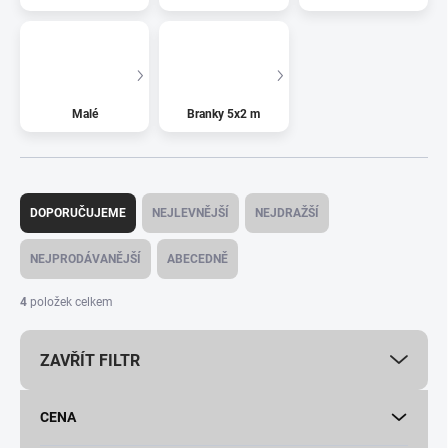
Malé
Branky 5x2 m
Ř
a
DOPORUČUJEME
NEJLEVNĚJŠÍ
NEJDRAŽŠÍ
z
e
NEJPRODÁVANĚJŠÍ
ABECEDNĚ
n
í
4
položek celkem
p
r
ZAVŘÍT FILTR
o
d
u
CENA
k