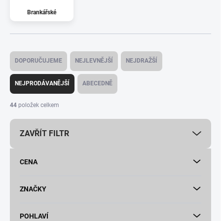
Brankářské
Ř
a
DOPORUČUJEME
NEJLEVNĚJŠÍ
NEJDRAŽŠÍ
z
e
NEJPRODÁVANĚJŠÍ
ABECEDNĚ
n
í
44
položek celkem
p
r
ZAVŘÍT FILTR
o
d
u
CENA
k
t
ů
ZNAČKY
POHLAVÍ