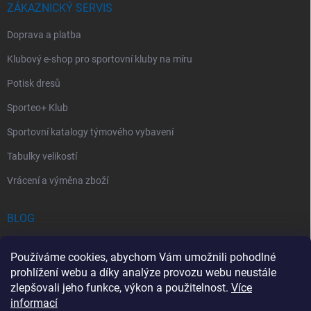
ZÁKAZNICKÝ SERVIS
Doprava a platba
Klubový e-shop pro sportovní kluby na míru
Potisk dresů
Sporteo+ Klub
Sportovní katalogy týmového vybavení
Tabulky velikostí
Vrácení a výměna zboží
BLOG
Chladící Sprej pro Sportovce: První Pomoc při Sportovních Úrazech
Používáme cookies, abychom Vám umožnili pohodlné
Povinný obsah autolékárničky v roce 2026: co musí obsahovat a na
prohlížení webu a díky analýze provozu webu neustále
co si dát pozor
zlepšovali jeho funkce, výkon a použitelnost.
Více
informací
Sportovní lékárnička: Jak si vybrat a co by měla obsahovat?