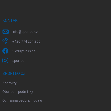
i
p
s
a
u
t
í
KONTAKT
info
@
sporteo.cz
+420 774 204 255
Sledujte nás na FB
sporteo_
SPORTEO.CZ
Kontakty
Obchodní podmínky
Ochranna osobních údajů