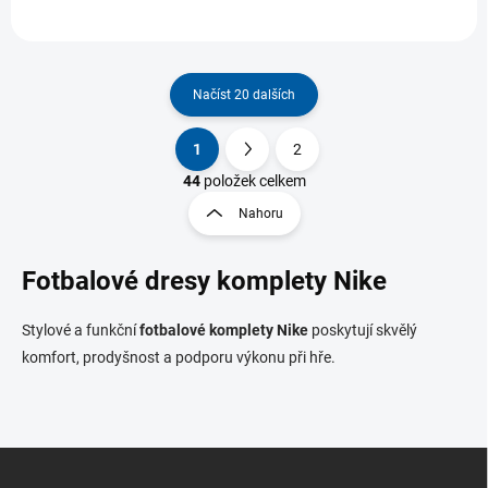
Načíst 20 dalších
1
2
O
S
v
t
44
položek celkem
l
r
Nahoru
á
á
d
n
a
Fotbalové dresy komplety Nike
k
c
o
í
p
v
Stylové a funkční
fotbalové komplety Nike
poskytují skvělý
r
á
komfort, prodyšnost a podporu výkonu při hře.
v
n
k
í
y
v
ý
Z
p
á