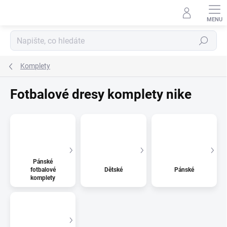
Přejít
na
obsah
Hledat
Komplety
Fotbalové dresy komplety nike
Pánské
fotbalové
Dětské
Pánské
komplety