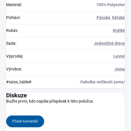
Materiál
:
100% Polyester
Pohlaví
:
Pánské
,
Dětské
Rukáv
:
Krátký
Sada
:
Jednotlivé dresy
Výprodej
:
Levné
Výrobce
:
Joma
#sizes_table#
:
/tabulka-velikosti-joma/
Diskuze
Buďte první, kdo napíše příspěvek k této položce.
Přidat komentář