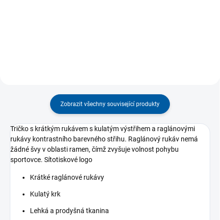
JOMA určené pro hráče
Toledo. Na bočním lemu má
rugby. Vyznačují se ultraodolnou
rozparek pro volnost...
a elastickou...
Zobrazit všechny související produkty
Tričko s krátkým rukávem s kulatým výstřihem a raglánovými
rukávy kontrastního barevného střihu.
Raglánový rukáv nemá
žádné švy v oblasti ramen, čímž zvyšuje volnost pohybu
sportovce.
Sítotiskové logo
Krátké raglánové rukávy
Kulatý krk
Lehká a prodyšná tkanina