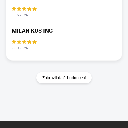
11.6.2026
MILAN KUS ING
27.3.2026
Zobrazit další hodnocení
Z