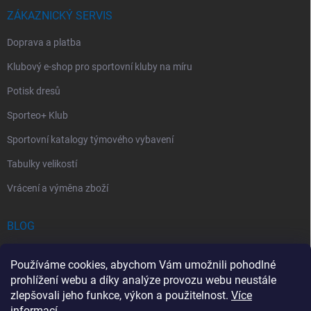
ZÁKAZNICKÝ SERVIS
Doprava a platba
Klubový e-shop pro sportovní kluby na míru
Potisk dresů
Sporteo+ Klub
Sportovní katalogy týmového vybavení
Tabulky velikostí
Vrácení a výměna zboží
BLOG
Chladící Sprej pro Sportovce: První Pomoc při Sportovních Úrazech
Používáme cookies, abychom Vám umožnili pohodlné
Povinný obsah autolékárničky v roce 2026: co musí obsahovat a na
prohlížení webu a díky analýze provozu webu neustále
co si dát pozor
zlepšovali jeho funkce, výkon a použitelnost.
Více
informací