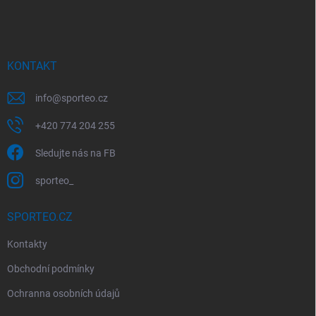
á
p
a
t
í
KONTAKT
info
@
sporteo.cz
+420 774 204 255
Sledujte nás na FB
sporteo_
SPORTEO.CZ
Kontakty
Obchodní podmínky
Ochranna osobních údajů