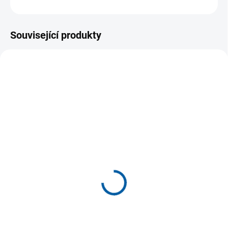
ZEPTAT SE
Související produkty
VÝPRODEJ
SKLADEM
MOMENTÁLNĚ NEDOSTUPNÉ
(1 KS)
Trenky pro rugby JOMA
Trenky JOMA Toledo II
Myskin Academy
289 Kč
od
409 Kč
od
Detail
Detail
Pánské/chlapecké šortky od
Pánské/chlapecké kraťasy od
JOMA z kolekce JOMA