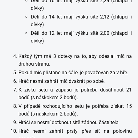
Děti do 16 let mají výšku sítě 2,24 (chlapci i
dívky)
Děti do 14 let mají výšku sítě 2,12 (chlapci i
dívky)
Děti do 12 let mají výšku sítě 2,00 (chlapci i
dívky)
Každý tým má 3 doteky na to, aby odeslal míč na
druhou stranu.
Pokud míč přistane na čáře, je považován za v hře.
Hráč nesmí zahrát míč dvakrát po sobě.
K zisku setu a zápasu je potřeba dosáhnout 21
bodů (s náskokem 2 bodů).
V případě rozhodujícího setu je potřeba získat 15
bodů (s náskokem 2 bodů).
Hráči se nesmí dotknout sítě žádnou částí těla
Hráč nesmí zahrát prsty přes síť na polovinu