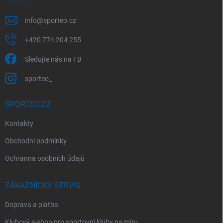
info
@
sporteo.cz
+420 774 204 255
Sledujte nás na FB
sporteo_
SPORTEO.CZ
Kontakty
Obchodní podmínky
Ochranna osobních údajů
ZÁKAZNICKÝ SERVIS
Doprava a platba
Klubový e-shop pro sportovní kluby na míru