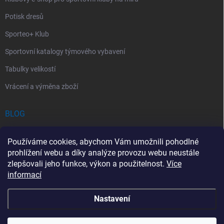
Potisk dresů
Sporteo+ Klub
Sportovní katalogy týmového vybavení
Tabulky velikostí
Vrácení a výměna zboží
BLOG
Chladící Sprej pro Sportovce: První Pomoc při Sportovních Úrazech
Používáme cookies, abychom Vám umožnili pohodlné
Povinný obsah autolékárničky v roce 2026: co musí obsahovat a na
prohlížení webu a díky analýze provozu webu neustále
co si dát pozor
zlepšovali jeho funkce, výkon a použitelnost.
Více
informací
Sportovní lékárnička: Jak si vybrat a co by měla obsahovat?
Nastavení