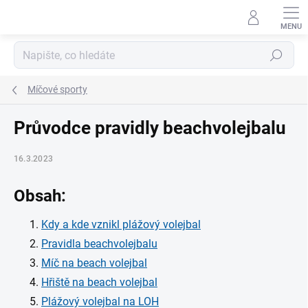
Přejít
na
obsah
Hledat
Míčové sporty
Průvodce pravidly beachvolejbalu
16.3.2023
Obsah:
Kdy a kde vznikl plážový volejbal
Pravidla beachvolejbalu
Míč na beach volejbal
Hřiště na beach volejbal
Plážový volejbal na LOH