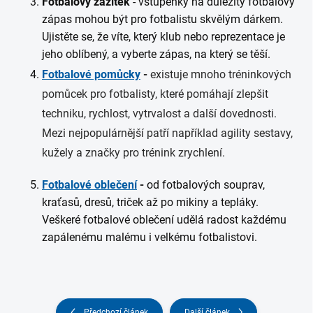
Fotbalový zážitek
- vstupenky na důležitý fotbalový
zápas mohou být pro fotbalistu skvělým dárkem.
Ujistěte se, že víte, který klub nebo reprezentace je
jeho oblíbený, a vyberte zápas, na který se těší.
Fotbalové pomůcky
-
existuje mnoho tréninkových
pomůcek pro fotbalisty, které pomáhají zlepšit
techniku, rychlost, vytrvalost a další dovednosti.
Mezi nejpopulárnější patří například agility sestavy,
kužely a značky pro trénink zrychlení.
Fotbalové oblečení
-
od fotbalových souprav,
kraťasů, dresů, triček až po mikiny a tepláky.
Veškeré fotbalové oblečení udělá radost každému
zapálenému malému i velkému fotbalistovi.
Předchozí článek
Další článek