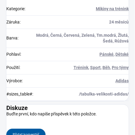
Kategorie
:
Mikiny na trénink
Záruka
:
24 měsíců
Modrá, Černá, Červená, Zelená, Tm.modrá, Žlutá,
Barva
:
Šedá, Růžová
Pohlaví
:
Pánské
,
Dětské
Použití
:
Trénink
,
Sport
,
Běh
,
Pro týmy
Výrobce
:
Adidas
#sizes_table#
:
/tabulka-velikosti-adidas/
Diskuze
Buďte první, kdo napíše příspěvek k této položce.
Přidat komentář