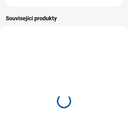
Související produkty
AKCE
SKLADEM U DODAVATELE
SKLADEM U DODAVATELE
(>5 KS)
(>5 KS)
Dlouhé sportovní legíny
Tepláky Joma Olimpiada
Joma Core
669 Kč
969 Kč
Detail
Detail
Tepláky Joma Olimpiada jsou
ideální pro sportovce, kteří
Dlouhé sportovní legíny Joma