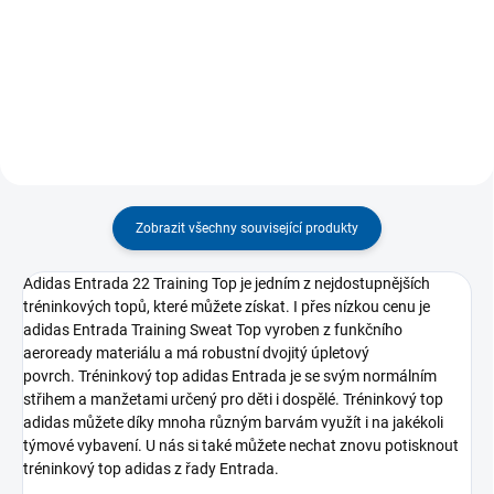
vyžadují pohodlí a funkčnost.
Core poskytují maximální
Díky...
podporu a pohodlí během
intenzivních...
Zobrazit všechny související produkty
Adidas Entrada 22 Training Top je jedním z nejdostupnějších
tréninkových topů, které můžete získat.
I přes nízkou cenu je
adidas Entrada Training Sweat Top vyroben z funkčního
aeroready materiálu a má robustní dvojitý úpletový
povrch.
Tréninkový top adidas Entrada je se svým normálním
střihem a manžetami určený pro děti i dospělé.
Tréninkový top
adidas můžete díky mnoha různým barvám využít i na jakékoli
týmové vybavení.
U nás si také můžete nechat znovu potisknout
tréninkový top adidas z řady Entrada.