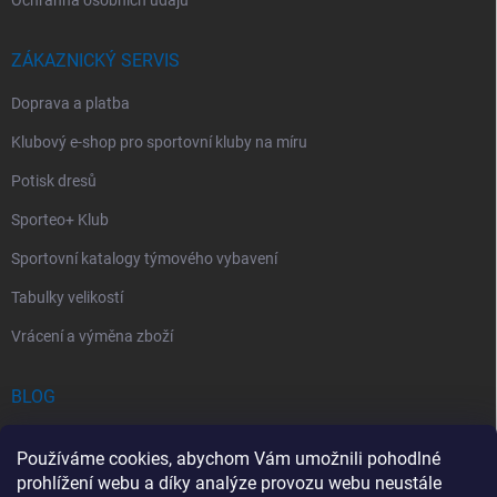
ZÁKAZNICKÝ SERVIS
Doprava a platba
Klubový e-shop pro sportovní kluby na míru
Potisk dresů
Sporteo+ Klub
Sportovní katalogy týmového vybavení
Tabulky velikostí
Vrácení a výměna zboží
BLOG
Chladící Sprej pro Sportovce: První Pomoc při Sportovních Úrazech
Používáme cookies, abychom Vám umožnili pohodlné
Povinný obsah autolékárničky v roce 2026: co musí obsahovat a na
prohlížení webu a díky analýze provozu webu neustále