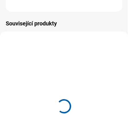
ZEPTAT SE
Související produkty
AKCE
SKLADEM U DODAVATELE
SKLADEM U DODAVATELE
(>5 KS)
(>5 KS)
Dlouhé sportovní legíny
Tepláky Joma Olimpiada
Joma Core
669 Kč
969 Kč
Detail
Detail
Tepláky Joma Olimpiada jsou