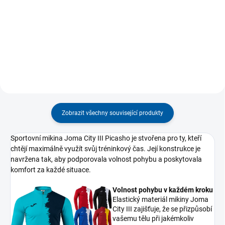
ideální pro sportovce, kteří
Dlouhé sportovní legíny Joma
vyžadují pohodlí a funkčnost.
Core poskytují maximální
Díky...
podporu a pohodlí během
intenzivních...
Zobrazit všechny související produkty
Sportovní mikina Joma City III Picasho je stvořena pro ty, kteří
chtějí maximálně využít svůj tréninkový čas. Její konstrukce je
navržena tak, aby podporovala volnost pohybu a poskytovala
komfort za každé situace.
Volnost pohybu v každém kroku
Elastický materiál mikiny Joma
City III zajišťuje, že se přizpůsobí
vašemu tělu při jakémkoliv