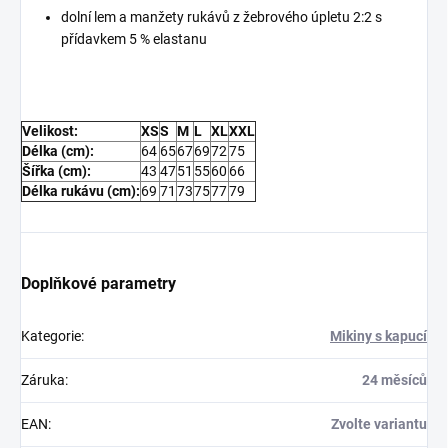
dolní lem a manžety rukávů z žebrového úpletu 2:2 s
přídavkem 5 % elastanu
Velikost:
XS
S
M
L
XL
XXL
Délka (cm):
64
65
67
69
72
75
Šířka (cm):
43
47
51
55
60
66
Délka rukávu (cm):
69
71
73
75
77
79
Doplňkové parametry
Kategorie
:
Mikiny s kapucí
Záruka
:
24 měsíců
EAN
:
Zvolte variantu