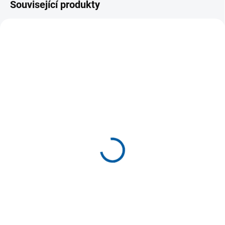
Související produkty
SKLADEM U DODAVATELE
SKLADEM U DODAVATELE
(>5 KS)
(>5 KS)
Sportovní tepláky JOMA
Sportovní tepláky Joma
Cleo II
Universo
569 Kč
799 Kč
Detail
Detail
Tepláky JOMA Cleo jsou
Pohodlné a odolné kalhoty
pohodlné a praktické pro
vhodné pro trénink i volnočasové
každodenní nošení, protože jejich
nošení.
měkkost nabízí...