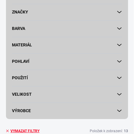
t
ů
ZNAČKY
BARVA
MATERIÁL
POHLAVÍ
POUŽITÍ
VELIKOST
VÝROBCE
Položek k zobrazení:
13
VYMAZAT FILTRY