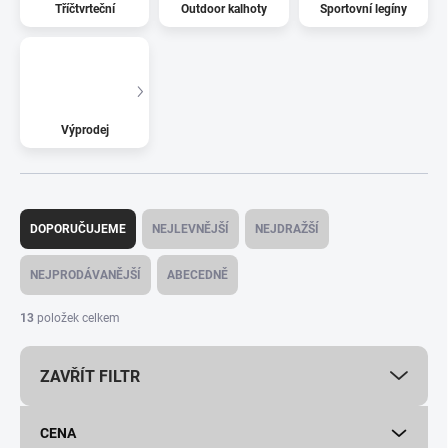
Tříčtvrteční
Outdoor kalhoty
Sportovní legíny
Výprodej
Ř
a
DOPORUČUJEME
NEJLEVNĚJŠÍ
NEJDRAŽŠÍ
z
e
NEJPRODÁVANĚJŠÍ
ABECEDNĚ
n
í
13
položek celkem
p
r
ZAVŘÍT FILTR
o
d
u
CENA
k