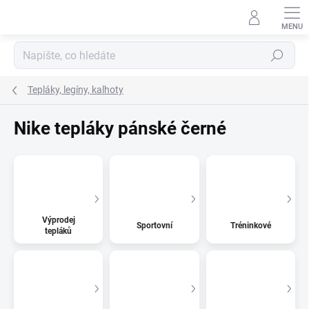
Přejít
na
obsah
Hledat
Tepláky, legíny, kalhoty
Nike tepláky pánské černé
Výprodej
Sportovní
Tréninkové
tepláků