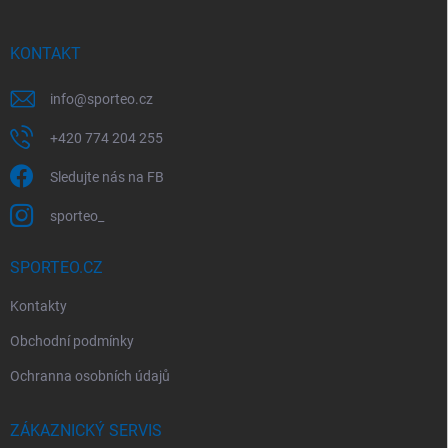
a
t
í
KONTAKT
info
@
sporteo.cz
+420 774 204 255
Sledujte nás na FB
sporteo_
SPORTEO.CZ
Kontakty
Obchodní podmínky
Ochranna osobních údajů
ZÁKAZNICKÝ SERVIS