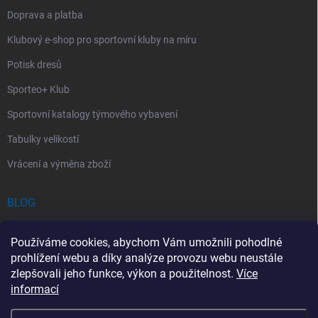
Doprava a platba
Klubový e-shop pro sportovní kluby na míru
Potisk dresů
Sporteo+ Klub
Sportovní katalogy týmového vybavení
Tabulky velikostí
Vrácení a výměna zboží
BLOG
Chladící Sprej pro Sportovce: První Pomoc při Sportovních Úrazech
Používáme cookies, abychom Vám umožnili pohodlné
Povinný obsah autolékárničky v roce 2026: co musí obsahovat a na
prohlížení webu a díky analýze provozu webu neustále
co si dát pozor
zlepšovali jeho funkce, výkon a použitelnost.
Více
informací
Sportovní lékárnička: Jak si vybrat a co by měla obsahovat?