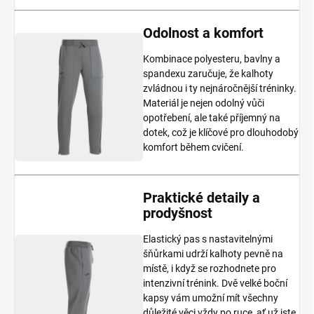
Odolnost a komfort
Kombinace polyesteru, bavlny a
spandexu zaručuje, že kalhoty
zvládnou i ty nejnáročnější tréninky.
Materiál je nejen odolný vůči
opotřebení, ale také příjemný na
dotek, což je klíčové pro dlouhodobý
komfort během cvičení.
Praktické detaily a
prodyšnost
Elastický pas s nastavitelnými
šňůrkami udrží kalhoty pevně na
místě, i když se rozhodnete pro
intenzivní trénink. Dvě velké boční
kapsy vám umožní mít všechny
důležité věci vždy po ruce, ať už jste