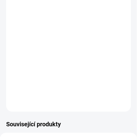
MŮŽEME DORUČIT DO:
ZVOLTE VARIANTU
MOŽNOSTI DORUČENÍ
−
+
Přidat do košíku
Sportovní kalhoty Joma Step nabízejí maximální pohodlí a volnost
pohybu díky rovnému střihu a malým otvorům na nohavicích.
Kombinace polyesteru, bavlny a spandexu zajišťuje odolnost a
komfort, zatímco elastický pas a praktické kapsy přidávají na
praktičnosti.
DETAILNÍ INFORMACE
ZEPTAT SE
Související produkty