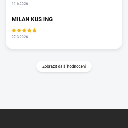
11.6.2026
MILAN KUS ING
27.3.2026
Zobrazit další hodnocení
Z
á
p