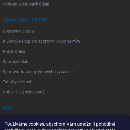
Ochranna osobních údajů
ZÁKAZNICKÝ SERVIS
Doprava a platba
Klubový e-shop pro sportovní kluby na míru
Potisk dresů
Sporteo+ Klub
Sportovní katalogy týmového vybavení
Tabulky velikostí
Vrácení a výměna zboží
BLOG
Chladící Sprej pro Sportovce: První Pomoc při Sportovních Úrazech
Používáme cookies, abychom Vám umožnili pohodlné
Povinný obsah autolékárničky v roce 2026: co musí obsahovat a na