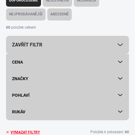
DOPORUČUJEME
NEJLEVNĚJŠÍ
NEJDRAŽŠÍ
z
e
NEJPRODÁVANĚJŠÍ
ABECEDNĚ
n
í
60
položek celkem
p
r
ZAVŘÍT FILTR
o
d
u
CENA
k
t
ů
ZNAČKY
POHLAVÍ
RUKÁV
Položek k zobrazení:
60
VYMAZAT FILTRY