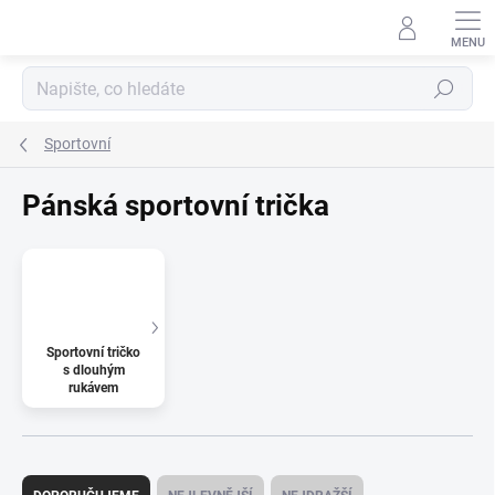
Přejít
na
obsah
Hledat
Sportovní
Pánská sportovní trička
Sportovní tričko
s dlouhým
rukávem
Ř
a