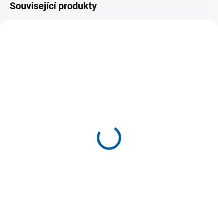
Související produkty
SKLADEM
(5 KS)
Trenky Legea Monaco
Taipei - doprodej skladu
149 Kč
od
Detail
Fotbalové trenky za nejnižší cenu
- doprodej skladu