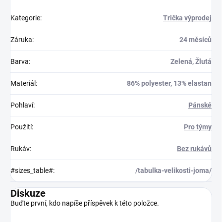
Kategorie
:
Trička výprodej
Záruka
:
24 měsíců
Barva
:
Zelená, Žlutá
Materiál
:
86% polyester, 13% elastan
Pohlaví
:
Pánské
Použití
:
Pro týmy
Rukáv
:
Bez rukávů
#sizes_table#
:
/tabulka-velikosti-joma/
Diskuze
Buďte první, kdo napíše příspěvek k této položce.