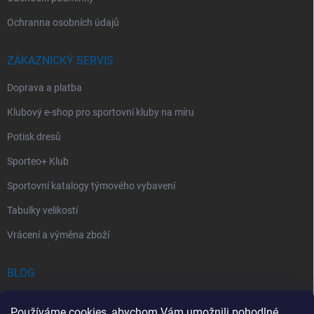
Ochranna osobních údajů
ZÁKAZNICKÝ SERVIS
Doprava a platba
Klubový e-shop pro sportovní kluby na míru
Potisk dresů
Sporteo+ Klub
Sportovní katalogy týmového vybavení
Tabulky velikostí
Vrácení a výměna zboží
BLOG
Chladící Sprej pro Sportovce: První Pomoc při Sportovních Úrazech
Používáme cookies, abychom Vám umožnili pohodlné