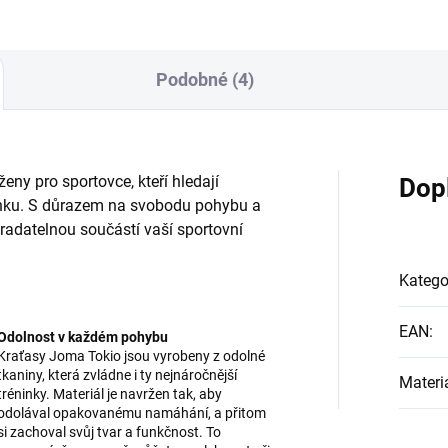
Podobné (4)
ny pro sportovce, kteří hledají
Dop
inku. S důrazem na svobodu pohybu a
radatelnou součástí vaší sportovní
Katego
EAN
:
Odolnost v každém pohybu
Kraťasy Joma Tokio jsou vyrobeny z odolné
tkaniny, která zvládne i ty nejnáročnější
Materi
tréninky. Materiál je navržen tak, aby
odolával opakovanému namáhání, a přitom
si zachoval svůj tvar a funkčnost. To