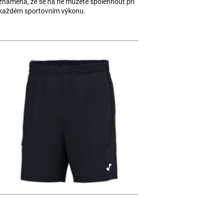
znamená, že se na ně můžete spolehnout při
každém sportovním výkonu.