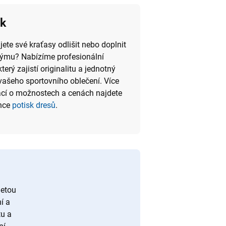
sk
jete své kraťasy odlišit nebo doplnit
ýmu? Nabízíme profesionální
který zajistí originalitu a jednotný
vašeho sportovního oblečení. Více
cí o možnostech a cenách najdete
ánce
potisk dresů
.
letou
í a
tu a