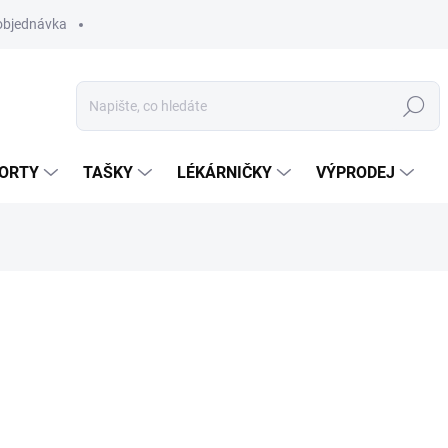
objednávka
Hledat
ORTY
TAŠKY
LÉKÁRNIČKY
VÝPRODEJ
279 Kč
Měrná
ZVOLTE VARIANTU
cena: