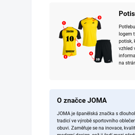
Poti
Potřebu
logem t
potisk, 
vzhled 
informa
na str
O značce JOMA
JOMA je španělská značka s dlouho
tradicí ve výrobě sportovního oblečen
obuvi. Zaměřuje se na inovace, kvali