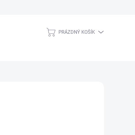
PRÁZDNÝ KOŠÍK
NÁKUPNÍ
KOŠÍK