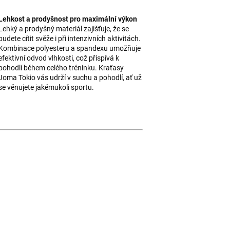
Lehkost a prodyšnost pro maximální výkon
Lehký a prodyšný materiál zajišťuje, že se
budete cítit svěže i při intenzivních aktivitách.
Kombinace polyesteru a spandexu umožňuje
efektivní odvod vlhkosti, což přispívá k
pohodlí během celého tréninku. Kraťasy
Joma Tokio vás udrží v suchu a pohodlí, ať už
se věnujete jakémukoli sportu.