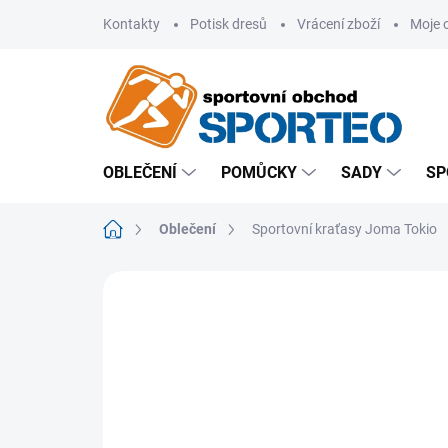
Přejít
Kontakty
Potisk dresů
Vrácení zboží
Moje 
na
obsah
OBLEČENÍ
POMŮCKY
SADY
SP
Domů
Oblečení
Sportovní kraťasy Joma Tokio
ZNAČKA:
JOMA