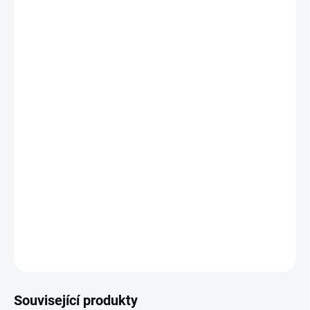
VELIKOST
MŮŽEME DORUČIT DO:
ZVOLTE VARIANTU
MOŽNOSTI DORUČENÍ
−
+
Přidat do košíku
Sportovní mikina Joma Urban Street s kapucí kombinuje styl a
funkčnost, ideální pro sport i volný čas. Je vyrobena z 60 % bavlny
a 40 % polyesteru, což zajišťuje volnost pohybu a pohodlí.
Praktické kapsy a prodyšný materiál z ní činí spolehlivého
společníka pro každodenní aktivity.
DETAILNÍ INFORMACE
ZEPTAT SE
Související produkty