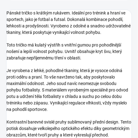
Pánské tričko s krátkým rukávem.
Ideální pro trénink a hraní ve
sportech, jako je fotbal a futsal.
Dokonalá kombinace pohodlí,
lehkosti a prodyšnosti.
Vyrobeno z odolné a snadno udržovatelné
tkaniny, která poskytuje vynikající volnost pohybu.
Toto tričko má kulatý výstřih s vnitřní gumou pro pohodlnější
nošení a lepší volnost pohybu.
Uvnitř obsahuje kryt švu, který
zabraňuje nepříjemnému tření v oblasti.
Je vyrobena z lehké, pohodlné tkaniny, která je vysoce odolná
proti oděru a praní.
To vše navrženo tak, aby poskytovalo
maximální odolnost.
Jeho soud navíc neomezuje svobodu
pohybu fotbalisty.
S materiálem vyrobeným speciálně pro odvod
potu a udržení těla fotbalisty v chladu a suchu po celou dobu
tréninku nebo zápasu.
Vynikající regulace vlhkosti, vždy myslelo
na pohodlí sportovce.
Kontrastní barevné svislé pruhy sublimovaný přední design.
Tento
potisk dosahuje velkolepého optického efektu díky geometrickým
obrazcům, které tvoří pruhy a které vykreslují přechod.