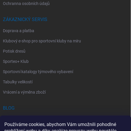
Ochranna osobních údajů
ZÁKAZNICKÝ SERVIS
Doprava a platba
Klubový e-shop pro sportovní kluby na míru
Potisk dresů
Sporteo+ Klub
Sportovní katalogy týmového vybavení
Tabulky velikostí
Vrácení a výměna zboží
BLOG
Chladící Sprej pro Sportovce: První Pomoc při Sportovních Úrazech
Používáme cookies, abychom Vám umožnili pohodlné
Povinný obsah autolékárničky v roce 2026: co musí obsahovat a na
prohlížení webu a díky analýze provozu webu neustále