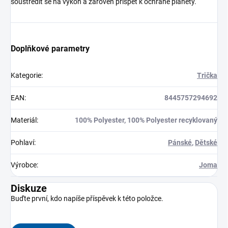
soustředit se na výkon a zároveň přispět k ochraně planety.
Doplňkové parametry
Kategorie
:
Trička
EAN
:
8445757294692
Materiál
:
100% Polyester, 100% Polyester recyklovaný
Pohlaví
:
Pánské
,
Dětské
Výrobce
:
Joma
Diskuze
Buďte první, kdo napíše příspěvek k této položce.