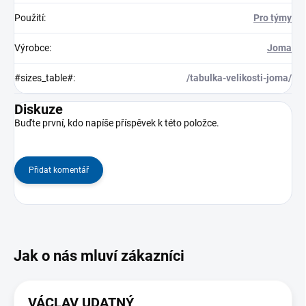
Použití
:
Pro týmy
Výrobce
:
Joma
#sizes_table#
:
/tabulka-velikosti-joma/
Diskuze
Buďte první, kdo napíše příspěvek k této položce.
Přidat komentář
VÁCLAV UDATNÝ