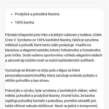
Prodyšná a pohodlná tkanina
100% bavlna
Pánské/chlapecké polo triko s krátkým rukávem z kolekce JOMA
Crew V. Vyrobeno ze 100% bavlněné tkaniny, takže je zaručena
měkkost a pohodlí, které tento oděv poskytuje.
Vsaďte na
klasickou a elegantní estetiku tohoto fotbalového a futsalového
polo trička.
Dodá vašemu sportovnímu vzhledu elegantní nádech
a zároveň jej můžete nosit ve svých každodenních outfitech.
Vyznačuje se límcem ve stylu polo s légou se třemi
personalizovanými knoflíky, která zaručuje svobodu pohybu s
větším pohodlím a bez stresu.
Pokud jde o výrobu, byla vyrobena z bavlněných vláken, velmi
měkké, pohodlné a prodyšné tkaniny.
Kromě toho, že bavlna
zajišťuje pohodlný kontakt s pokožkou, pomáhá odvádět pot,
takže vlhkost nebude obtěžovat.
Navíc se jedná o komponent,