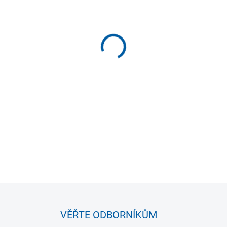
MOŽNOSTI DORUČENÍ
−
+
DETAILNÍ INFORMACE
VĚŘTE ODBORNÍKŮM