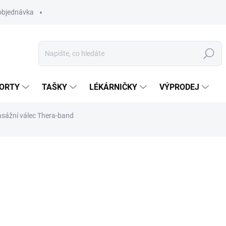
objednávka
Hledat
ORTY
TAŠKY
LÉKÁRNIČKY
VÝPRODEJ
sážní válec Thera-band
od
699 Kč
Měrná
ZVOLTE VARIANTU
cena:
TVRDOST