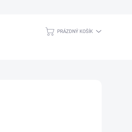
PRÁZDNÝ KOŠÍK
NÁKUPNÍ
KOŠÍK