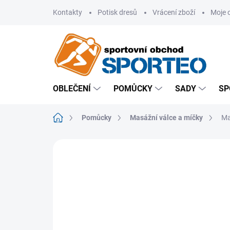
Přejít
Kontakty
Potisk dresů
Vrácení zboží
Moje 
na
obsah
OBLEČENÍ
POMŮCKY
SADY
SP
Domů
Pomůcky
Masážní válce a míčky
Ma
ZNAČKA:
THERA-BAND