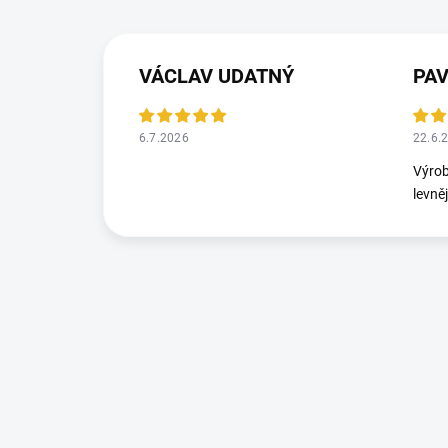
VÁCLAV UDATNÝ
PA
6.7.2026
22.6.
Výrob
levně