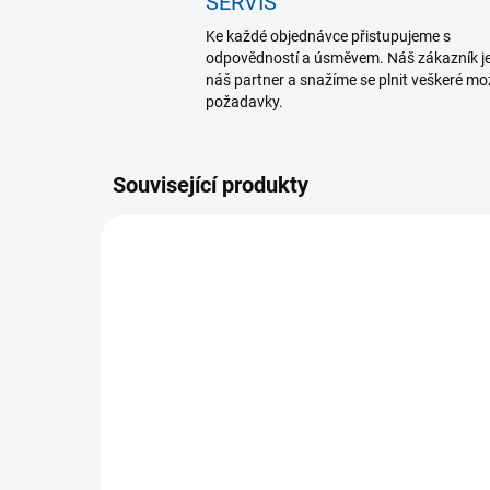
SERVIS
Ke každé objednávce přistupujeme s
odpovědností a úsměvem. Náš zákazník j
náš partner a snažíme se plnit veškeré m
požadavky.
Související produkty
K DISPOZICI
(5 KS)