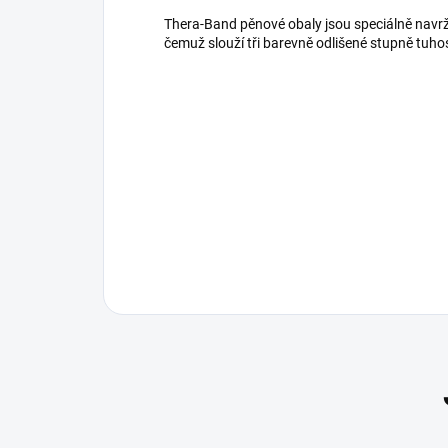
Thera-Band pěnové obaly jsou speciálně navrž
čemuž slouží tři barevně odlišené stupně tuhos