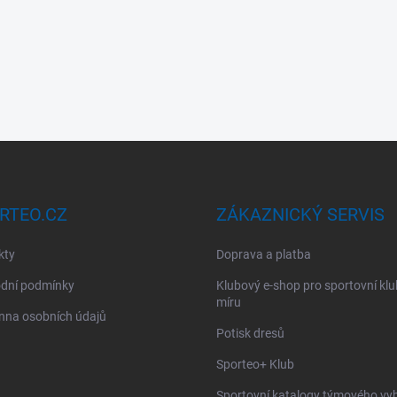
RTEO.CZ
ZÁKAZNICKÝ SERVIS
kty
Doprava a platba
dní podmínky
Klubový e-shop pro sportovní kl
míru
nna osobních údajů
Potisk dresů
Sporteo+ Klub
Sportovní katalogy týmového vy