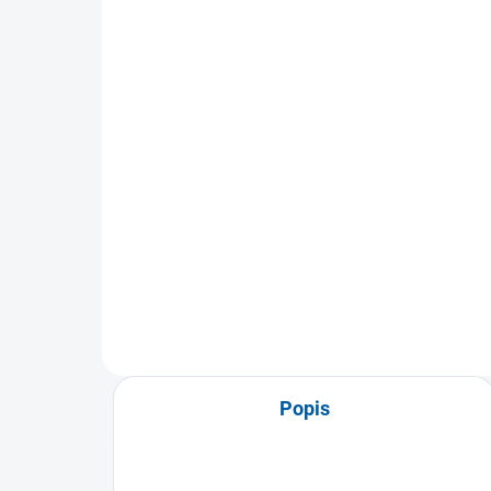
Mueller elastický pružný
Th
obvaz Wonder Wrap 7,6 ×
Xtr
70,1 cm
a d
319 Kč
48
Detail
Univerzální elastický obvaz pro
Sili
rychlou fixaci a podporu svalů a
pro 
kloubů. Vysoká pružnost,
koor
snadná...
Vho
Popis