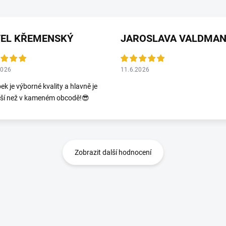
VEL KŘEMENSKÝ
2026
11.6.2026
ek je výborné kvality a hlavně je
jší než v kameném obcodě!😎
Zobrazit další hodnocení