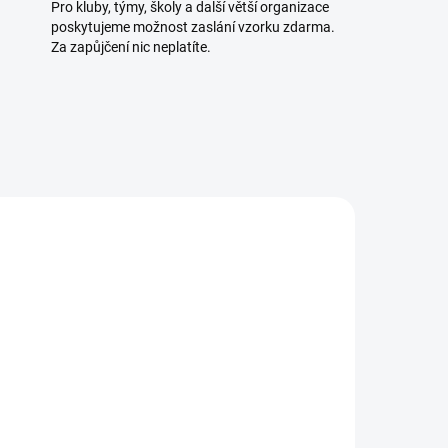
Pro kluby, týmy, školy a další větší organizace
poskytujeme možnost zaslání vzorku zdarma.
Za zapůjčení nic neplatíte.
OZICI
MOMENTÁLNĚ NEDOSTUPNÉ
5 KS)
Mueller nastavitelná