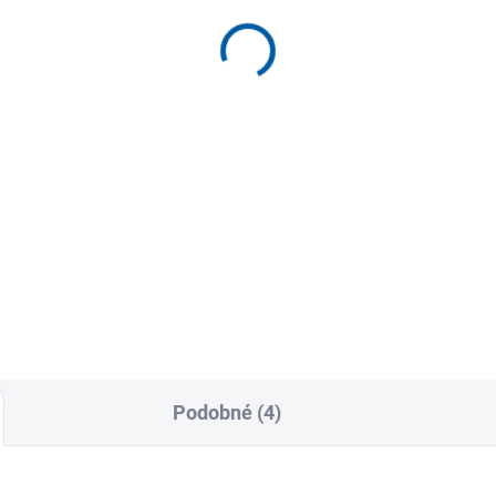
era-Band Hand
Mueller bandáž na
ainer – posilovač prstů
zápěstí 4-Way Stretch
laně
Premium Knit
9 Kč
449 Kč
Detail
Detai
konový posilovač prstů a dlaně
Pružná bandáž na zápěstí pr
zlepšení síly úchopu,
jemnou, ale účinnou podporu 
dinace a stability ruky.
práci, sportu i prevenci
dný...
přetížení....
Podobné (4)