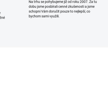
Na trhu se pohybujeme již od roku 2007. Za tu
dobu jsme posbírali cenné zkušenosti a jsme
schopni Vám doručit pouze to nejlepší, co
e
bychom sami využili.
ožné
K DISPOZICI
K DISP
(>5 KS)
(>