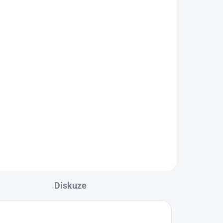
bandáž na loket
Adjustable Elbow Support
679 Kč
Detail
l
Nastavitelná bandáž na loket pro
o
lehkou oporu při každodenní
při
zátěži, práci i rekreačním
sportu....
Diskuze