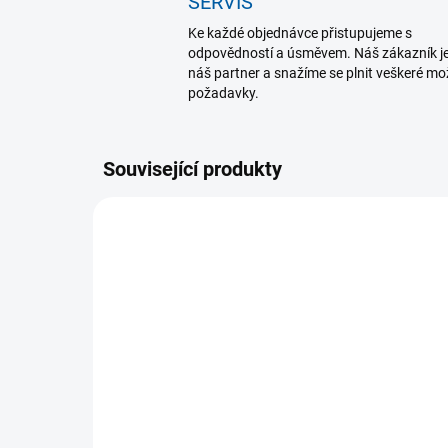
SERVIS
Ke každé objednávce přistupujeme s
odpovědností a úsměvem. Náš zákazník j
náš partner a snažíme se plnit veškeré m
požadavky.
Související produkty
K DISPOZICI
(>5 KS)