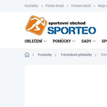
Přejít
Kontakty
Potisk dresů
Vrácení zboží
Moje 
na
obsah
OBLEČENÍ
POMŮCKY
SADY
SP
Domů
Pomůcky
Tréninkové překážky
Trén
ZNAČKA:
MERCO