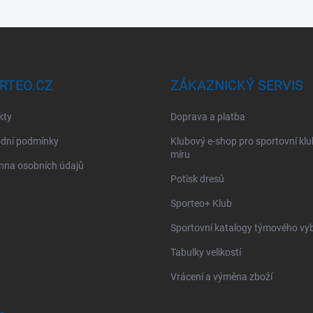
RTEO.CZ
ZÁKAZNICKÝ SERVIS
kty
Doprava a platba
dní podmínky
Klubový e-shop pro sportovní kl
míru
nna osobních údajů
Potisk dresů
Sporteo+ Klub
Sportovní katalogy týmového vy
Tabulky velikostí
Vrácení a výměna zboží