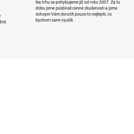
Na trhu se pohybujeme již od roku 2007. Za tu
dobu jsme posbírali cenné zkušenosti a jsme
schopni Vám doručit pouze to nejlepší, co
e
bychom sami využili.
ožné
K DISPOZICI
K DISP
(>5 KS)
(>