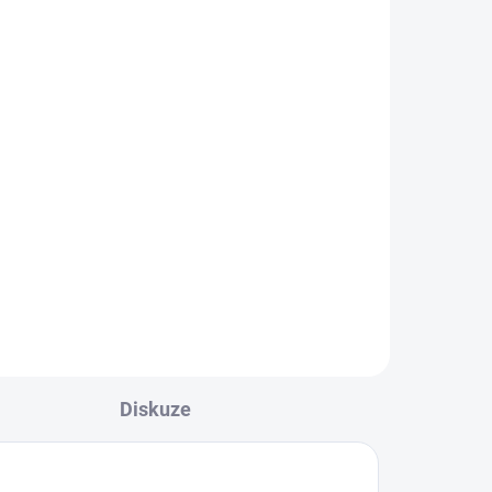
Překážkový tréninkový
žebřík SKLZ Elevation
Ladder
1 569 Kč
l
Detail
á
Překážkový tréninkový žebřík
ení
SKLZ Elevation Ladder je
praktická tréninková pomůcka na
rozvoj...
Diskuze