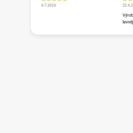
6.7.2026
22.6.
Výrob
levně