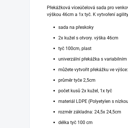
Překážková víceúčelová sada pro venkovní
výškou 46cm a 1x tyč. K vytvoření agili
sada na přeskoky
2x kužel s otvory. výška 46cm
tyč 100cm, plast
univerzální překážka s variabilním
můžete vytvořit překážku ve výšc
průměr tyče 2,5cm
počet kusů
2x kužel, 1x tyč
materiál
LDPE (Polyetylen s nízko
rozměr
základna: 24,5x 24,5cm
délka
tyč 100 cm