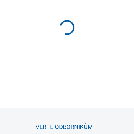
−
+
Překážková víceúčelová sada p
výškou 46cm a 1x tyč. K vytv
DETAILNÍ INFORMACE
VĚŘTE ODBORNÍKŮM