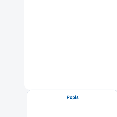
Tréninkový žebřík FLAT
Agi
koordinační
nas
pr
479 Kč
od
38
Detail
Agility žebřík pro kondiční
přípravu sportovců. Plastové
Sada
příčky žebříku jsou snadno
kond
nastavitelné...
pohy
měk
Popis