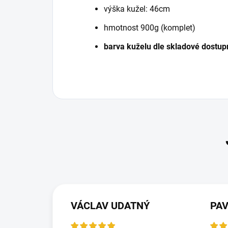
výška
kužel: 46cm
hmotnost
900g (komplet)
barva kuželu dle skladové dostupn
VÁCLAV UDATNÝ
PA