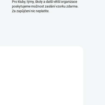
Pro kluby, týmy, školy a další větší organizace
poskytujeme možnost zaslání vzorku zdarma.
Za zapůjčení nic neplatíte.
OZICI
K DISPOZICI
5 KS)
(4 KS)