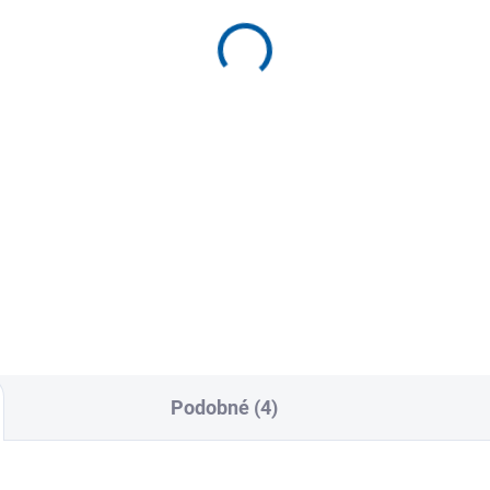
lity Circles
Agility žebřík Fixed
tavitelné
proskakovačka 4,5m
oskakovací obruče
479 Kč
9 Kč
Detai
Detail
Agility žebřík Fixed je trenérsk
pomůcka s příčkami k
 deseti agility kruhů pro
procvičování koordinace, zvýš
iční přípravu sportovců i pro
kondice a...
bové aktivity dětí. Z
kého...
Podobné (4)