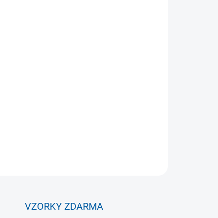
Přidat do košíku
ro venkovní i vnitřní použití.
2x kužel s otvory a
oření agility překážky s výškami 15 – 30cm
ZEPTAT SE
VZORKY ZDARMA