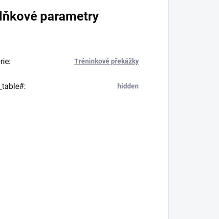
lňkové parametry
rie
:
Tréninkové překážky
_table#
:
hidden