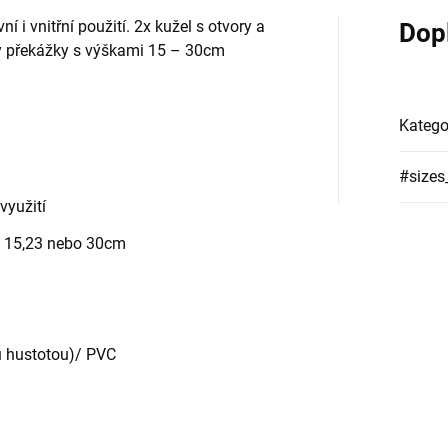
 i vnitřní použití.
2x kužel s otvory a
Dop
ty překážky s výškami 15 – 30cm
Katego
#sizes
 využití
e: 15,23 nebo 30cm
u hustotou)/ PVC