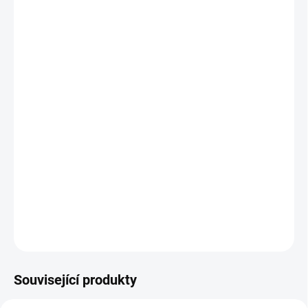
MOŽNOSTI
DORUČENÍ
−
+
Přidat do košíku
Praktická
sada šesti překážek
z odolného a lehkého plastu Merco
Skip v praktickém balení slouží k tréninku vertikální i horizontální
síly a rychlosti nohou. Překážky jsou 30 cm vysoké s šířkou 46 cm
o celkové hmotnosti sady 4 kg.
Kvalitní a jednoduchá, tréninková
pomůcka v praktické tašce, ideální k procvičování rychlosti nohou
a výdrže.
DETAILNÍ INFORMACE
ZEPTAT SE
Související produkty