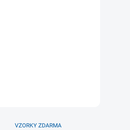
Přidat do košíku
rátkým rukávem je ideální pro sportovce hledající
00% bavlny, nabízí lehkost, pružnost a
ténová výšivka dodává moderní vzhled, zatímco
hodlné nošení.
ZEPTAT SE
VZORKY ZDARMA