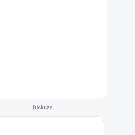
oma
Tričko Joma Indoor Gym
s krátkým rukávem
529 Kč
od
l
Detail
nner
Tričko Joma Indoor Gym s
krátkým rukávem je ideální pro
..
indoor aktivity, nabízí volnost
pohybu a...
Diskuze