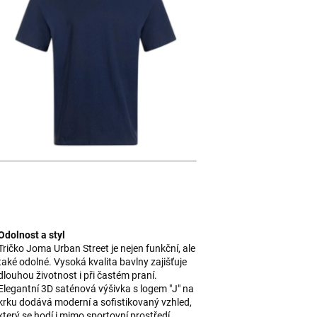
Odolnost a styl
Tričko Joma Urban Street je nejen funkční, ale
také odolné. Vysoká kvalita bavlny zajišťuje
dlouhou životnost i při častém praní.
Elegantní 3D saténová výšivka s logem "J" na
krku dodává moderní a sofistikovaný vzhled,
který se hodí i mimo sportovní prostředí.