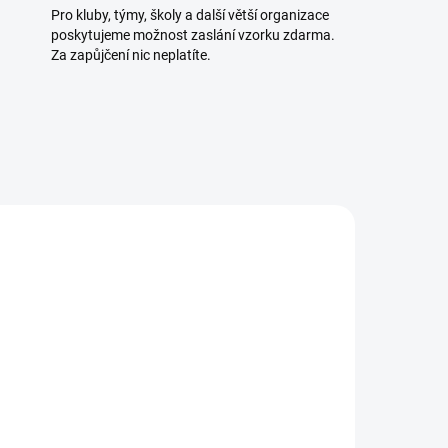
Pro kluby, týmy, školy a další větší organizace
poskytujeme možnost zaslání vzorku zdarma.
Za zapůjčení nic neplatíte.
TELE
SKLADEM U DODAVATELE
5 KS)
(>5 KS)