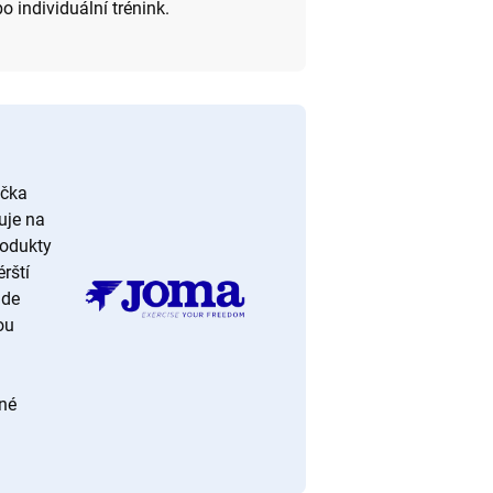
o individuální trénink.
ačka
uje na
rodukty
rští
ade
ou
zné