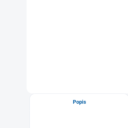
Sportovní tílko Joma
Sp
Core
Pas
469 Kč
od
Detail
Sportovní tílko Joma Core je
Spo
ideální pro maximální výkon díky
III 
lehkému a prodyšnému
poho
materiálu....
Popis