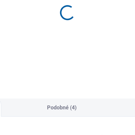
ortovní kalhoty Joma
Sportovní souprava J
arela III
Winner IV
799 Kč
989 Kč
Detail
Detai
rtovní kalhoty Joma Pasarela
Sportovní souprava Joma Wi
nabízejí golfistům maximální
IV je ideální pro sportovce
dlí a výkon díky pružnému...
hledající volnost a pohodlí při.
Podobné (4)