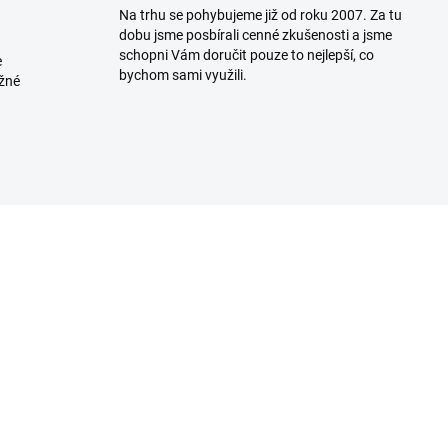
Na trhu se pohybujeme již od roku 2007. Za tu
dobu jsme posbírali cenné zkušenosti a jsme
schopni Vám doručit pouze to nejlepší, co
e
bychom sami využili.
ožné
SKLADEM U DODAVATELE
SKLADEM U DODAVA
(>5 KS)
(>