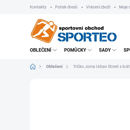
Přejít
Kontakty
Potisk dresů
Vrácení zboží
Moje 
na
obsah
OBLEČENÍ
POMŮCKY
SADY
SP
Domů
Oblečení
Tričko Joma Urban Street s kr
ZNAČKA:
JOMA