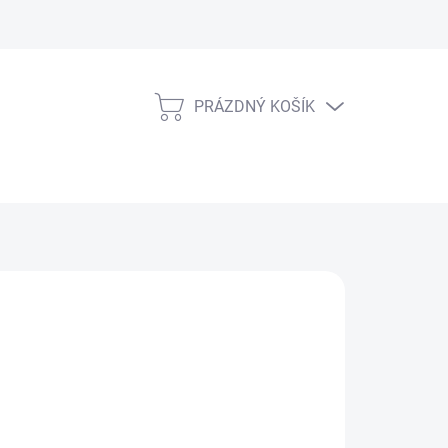
PRÁZDNÝ KOŠÍK
NÁKUPNÍ
KOŠÍK