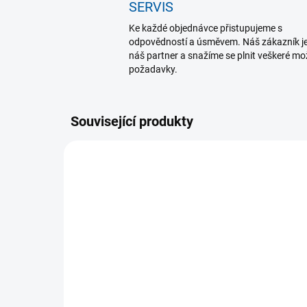
SERVIS
Ke každé objednávce přistupujeme s
odpovědností a úsměvem. Náš zákazník j
náš partner a snažíme se plnit veškeré m
požadavky.
Související produkty
SKLADEM U DODAVATELE
(1 KS)