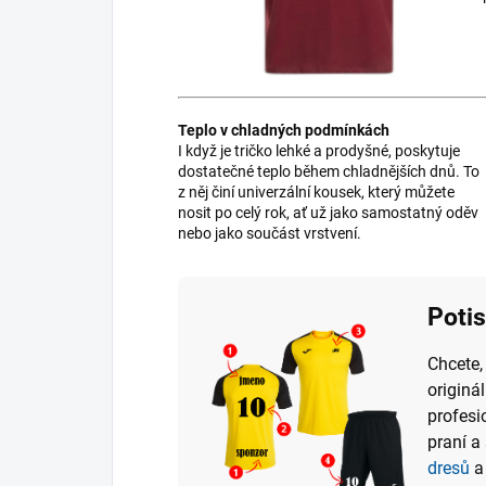
Teplo v chladných podmínkách
I když je tričko lehké a prodyšné, poskytuje
dostatečné teplo během chladnějších dnů. To
z něj činí univerzální kousek, který můžete
nosit po celý rok, ať už jako samostatný oděv
nebo jako součást vrstvení.
Poti
Chcete,
originá
profesi
praní a
dresů
a 