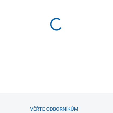
VELIKOST
MOŽNOSTI DORUČENÍ
−
+
Tričko Joma Urban Street s k
pohodlí a styl. Vyrobeno ze 1
prodyšnost. Elegantní 3D sa
ribovaný výstřih zajišťuje po
DETAILNÍ INFORMACE
VĚŘTE ODBORNÍKŮM