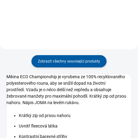
vyžadují pohodlí a funkčnost.
běžecký trénink JOMA Elite díky
Díky...
prodyšné a elastické...
Zobrazit všechny související produkty
Mikina ECO Championship je vyrobena ze 100% recyklovaného
polyesterového rouna, aby se snížil dopad na životní
prostředí. Vzadu je o něco delší než vepředu a obsahuje
žebrované manžety pro maximální pohodlí. Krátký zip od prsou
nahoru. Nápis JOMA na levém rukávu.
Krátký zip od prsou nahoru
Uvnitř fleecová látka
Kontrastní barevné střihy