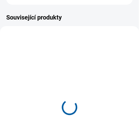
Související produkty
AKCE
SKLADEM U DODAVATELE
SKLADEM U DODAVATELE
(>5 KS)
(>5 KS)
Tepláky Joma Olimpiada
Dámské tepláky Joma
Elite XI
669 Kč
889 Kč
Detail
Detail
Tepláky Joma Olimpiada jsou
ideální pro sportovce, kteří
Dlouhé tepláky určené pro