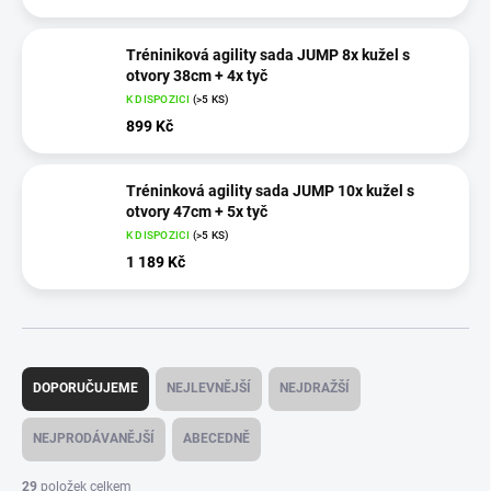
Tréniniková agility sada JUMP 8x kužel s
otvory 38cm + 4x tyč
K DISPOZICI
(>5 KS)
899 Kč
Tréninková agility sada JUMP 10x kužel s
otvory 47cm + 5x tyč
K DISPOZICI
(>5 KS)
1 189 Kč
Ř
a
DOPORUČUJEME
NEJLEVNĚJŠÍ
NEJDRAŽŠÍ
z
e
NEJPRODÁVANĚJŠÍ
ABECEDNĚ
n
í
29
položek celkem