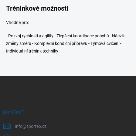
Tréninkové možnosti
Vhodné pro:
- Rozvoj rychlosti a agility - Zlepšení koordinace pohybů - Nácvik
změny směru - Komplexní kondiční přípravu - Týmová cvičení -
Individuální trénink techniky
Z
á
p
a
t
í
KONTAKT
info
@
sporteo.cz