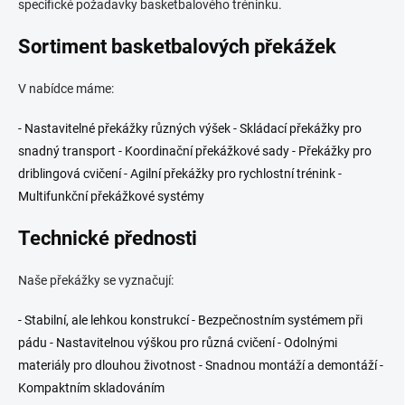
specifické požadavky basketbalového tréninku.
ý
p
Sortiment basketbalových překážek
i
s
u
V nabídce máme:
- Nastavitelné překážky různých výšek - Skládací překážky pro
snadný transport - Koordinační překážkové sady - Překážky pro
driblingová cvičení - Agilní překážky pro rychlostní trénink -
Multifunkční překážkové systémy
Technické přednosti
Naše překážky se vyznačují:
- Stabilní, ale lehkou konstrukcí - Bezpečnostním systémem při
pádu - Nastavitelnou výškou pro různá cvičení - Odolnými
materiály pro dlouhou životnost - Snadnou montáží a demontáží -
Kompaktním skladováním