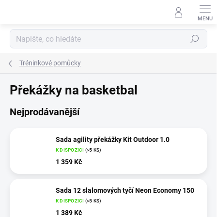
Přejít
na
obsah
Hledat
Tréninkové pomůcky
Překážky na basketbal
Nejprodávanější
Sada agility překážky Kit Outdoor 1.0
K DISPOZICI
(>5 KS)
1 359 Kč
Sada 12 slalomových tyčí Neon Economy 150
K DISPOZICI
(>5 KS)
1 389 Kč