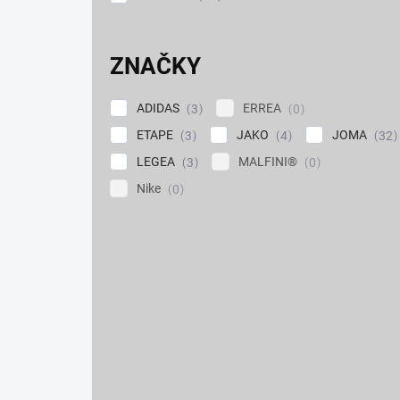
ZNAČKY
ADIDAS
ERREA
3
0
ETAPE
JAKO
JOMA
3
4
32
LEGEA
MALFINI®
3
0
Nike
0