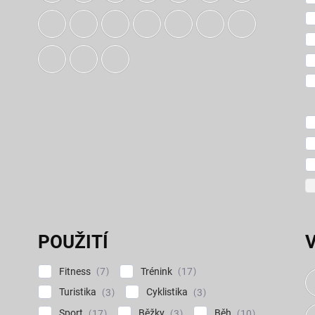
POUŽITÍ
Fitness
Trénink
7
17
Turistika
Cyklistika
3
3
Sport
Běžky
Běh
17
3
10