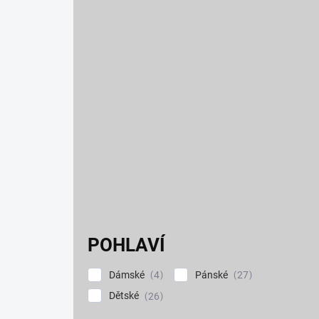
POHLAVÍ
Dámské
Pánské
4
27
Dětské
26