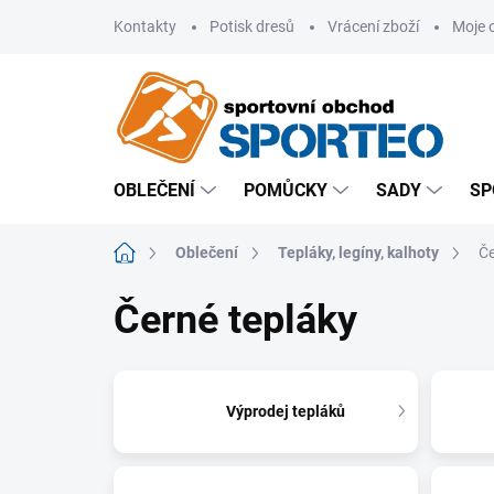
Přejít
Kontakty
Potisk dresů
Vrácení zboží
Moje 
na
obsah
OBLEČENÍ
POMŮCKY
SADY
SP
Domů
Oblečení
Tepláky, legíny, kalhoty
Če
Černé tepláky
Výprodej tepláků