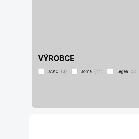
VÝROBCE
JAKO
Joma
Legea
3
14
3
V
ý
TIP
p
i