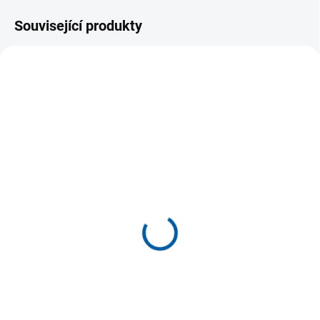
Související produkty
SKLADEM U DODAVATELE
SKLADEM U DODAVATELE
(>5 KS)
(>5 KS)
Dlouhé sportovní legíny
Tepláky Joma Advance
Joma R-Trail Nature
II
719 Kč
689 Kč
Detail
Detail
Dlouhé sportovní legíny Joma R-
Pánské tréninkové tepláky
Trail Nature jsou ideální pro
vhodné pro trénink ve více