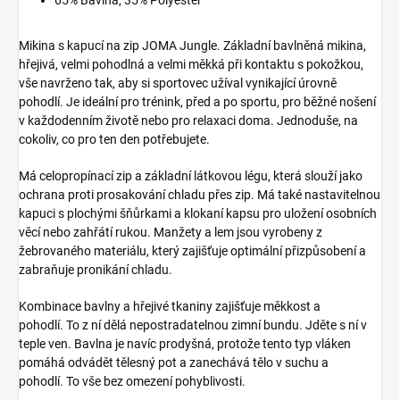
Mikina s kapucí na zip JOMA Jungle.
Základní bavlněná mikina,
hřejivá, velmi pohodlná a velmi měkká při kontaktu s pokožkou,
vše navrženo tak, aby si sportovec užíval vynikající úrovně
pohodlí.
Je ideální pro trénink, před a po sportu, pro běžné nošení
v každodenním životě nebo pro relaxaci doma.
Jednoduše, na
cokoliv, co pro ten den potřebujete.
Má celopropínací zip a základní látkovou légu, která slouží jako
ochrana proti prosakování chladu přes zip.
Má také nastavitelnou
kapuci s plochými šňůrkami a klokaní kapsu pro uložení osobních
věcí nebo zahřátí rukou.
Manžety a lem jsou vyrobeny z
žebrovaného materiálu, který zajišťuje optimální přizpůsobení a
zabraňuje pronikání chladu.
Kombinace bavlny a hřejivé tkaniny zajišťuje měkkost a
pohodlí.
To z ní dělá nepostradatelnou zimní bundu.
Jděte s ní v
teple ven.
Bavlna je navíc prodyšná, protože tento typ vláken
pomáhá odvádět tělesný pot a zanechává tělo v suchu a
pohodlí.
To vše bez omezení pohyblivosti.