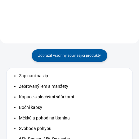
atlety v horských terénech. Díky...
sportech. Bez bočních
kapes. Zahrnuje...
Zobrazit všechny související produkty
Zapínání na zip
Žebrovaný lem a manžety
Kapuce s plochými šňůrkami
Boční kapsy
Měkká a pohodlná tkanina
Svoboda pohybu
65% Bavlna, 35% Polyester