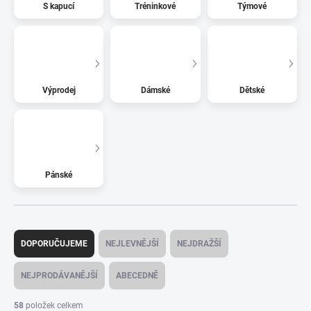
S kapucí
Tréninkové
Týmové
Výprodej
Dámské
Dětské
Pánské
Ř
a
DOPORUČUJEME
NEJLEVNĚJŠÍ
NEJDRAŽŠÍ
z
e
NEJPRODÁVANĚJŠÍ
ABECEDNĚ
n
í
58
položek celkem