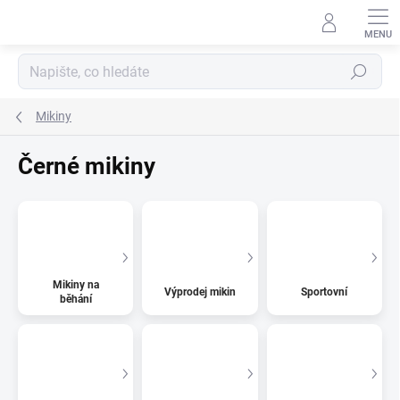
Přejít
na
obsah
Hledat
Mikiny
Černé mikiny
Mikiny na
Výprodej mikin
Sportovní
běhání