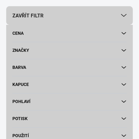
p
r
ZAVŘÍT FILTR
o
d
u
CENA
k
t
ů
ZNAČKY
BARVA
KAPUCE
POHLAVÍ
POTISK
POUŽITÍ