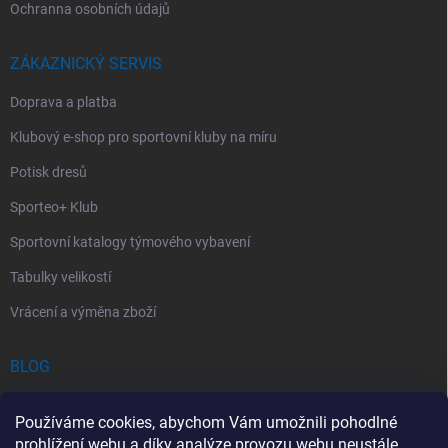
Ochranna osobních údajů
ZÁKAZNICKÝ SERVIS
Doprava a platba
Klubový e-shop pro sportovní kluby na míru
Potisk dresů
Sporteo+ Klub
Sportovní katalogy týmového vybavení
Tabulky velikostí
Vrácení a výměna zboží
BLOG
Chladící Sprej pro Sportovce: První Pomoc při Sportovních Úrazech
Používáme cookies, abychom Vám umožnili pohodlné
Povinný obsah autolékárničky v roce 2026: co musí obsahovat a na
prohlížení webu a díky analýze provozu webu neustále