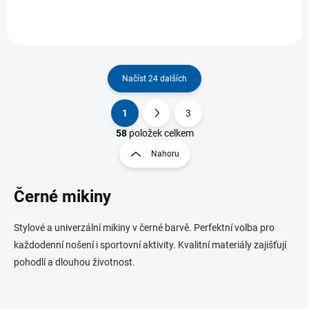
Načíst 24 dalších
1
3
O
S
v
t
58
položek celkem
l
r
Nahoru
á
á
d
n
a
Černé mikiny
k
c
o
í
p
v
Stylové a univerzální mikiny v černé barvě. Perfektní volba pro
r
á
každodenní nošení i sportovní aktivity. Kvalitní materiály zajišťují
v
n
k
pohodlí a dlouhou životnost.
í
y
v
ý