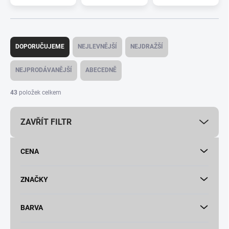
Ř
a
DOPORUČUJEME
NEJLEVNĚJŠÍ
NEJDRAŽŠÍ
z
e
NEJPRODÁVANĚJŠÍ
ABECEDNĚ
n
í
43
položek celkem
p
r
ZAVŘÍT FILTR
o
d
u
CENA
k
t
ů
ZNAČKY
BARVA