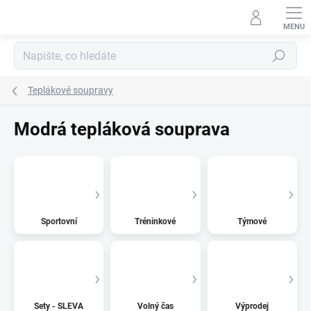
Přejít
na
obsah
Hledat
Teplákové soupravy
Modrá tepláková souprava
Sportovní
Tréninkové
Týmové
Sety - SLEVA
Volný čas
Výprodej